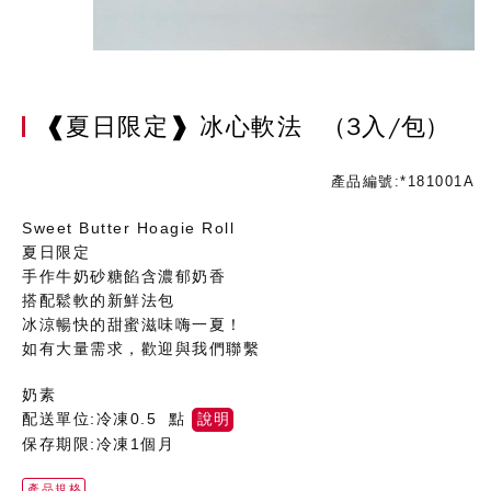
❰夏日限定❱ 冰心軟法
(3入/包)
產品編號:*181001A
Sweet Butter Hoagie Roll
夏日限定
手作牛奶砂糖餡含濃郁奶香
搭配鬆軟的新鮮法包
冰涼暢快的甜蜜滋味嗨一夏！
如有大量需求，歡迎與我們聯繫
奶素
配送單位:冷凍0.5 點
說明
保存期限:冷凍1個月
產品規格