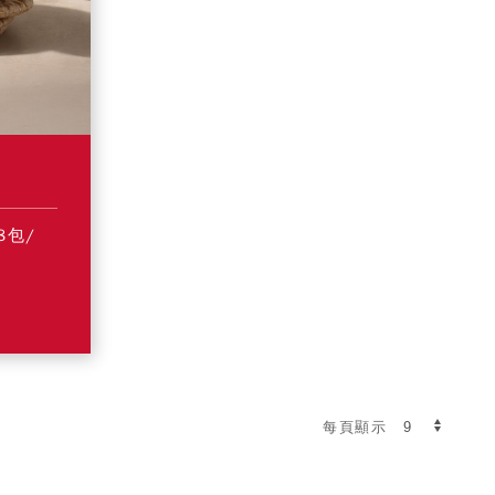
8包/
每頁顯示