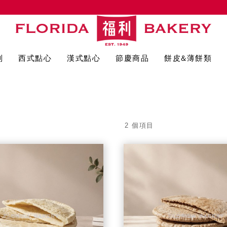
列
西式點心
漢式點心
節慶商品
餅皮&薄餅類
2 個項目