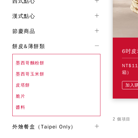
西式點心
漢式點心
節慶商品
餅皮&薄餅類
6吋皮
墨西哥麵粉餅
NT$1
箱)
墨西哥玉米餅
皮塔餅
加入
脆片
醬料
2 個項目
外燴餐盒（Taipei Only）