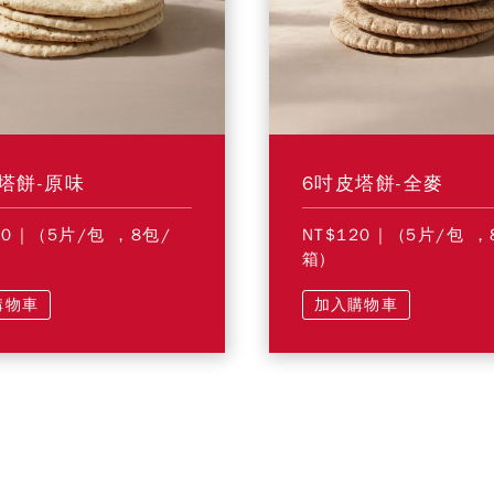
塔餅-原味
6吋皮塔餅-全麥
10
| (5片/包 ，8包/
NT$120
| (5片/包 ，
箱)
購物車
加入購物車