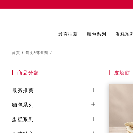
最夯推薦
麵包系列
蛋糕系
首頁
/
餅皮&薄餅類
/
商品分類
皮塔餅
最夯推薦
麵包系列
蛋糕系列