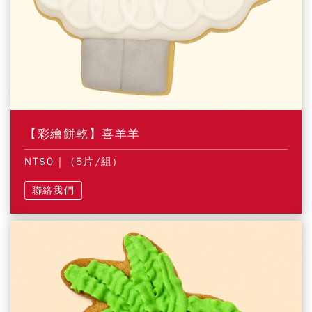
【彩繪餅乾】喜羊羊
NT$0
| (5片/組)
聯絡我們