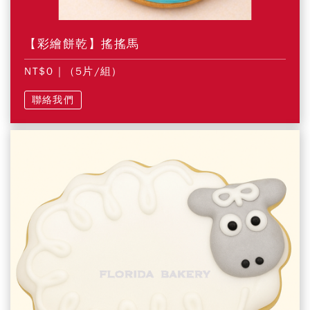
【彩繪餅乾】搖搖馬
NT$0
| (5片/組)
聯絡我們