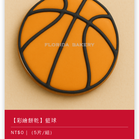
【彩繪餅乾】籃球
NT$0
| (5片/組)