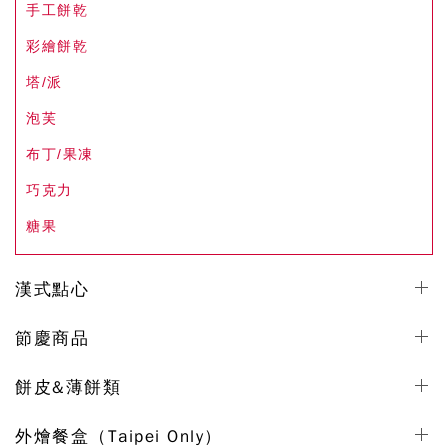
手工餅乾
彩繪餅乾
塔/派
泡芙
布丁/果凍
巧克力
糖果
漢式點心
節慶商品
餅皮&薄餅類
外燴餐盒（Taipei Only）