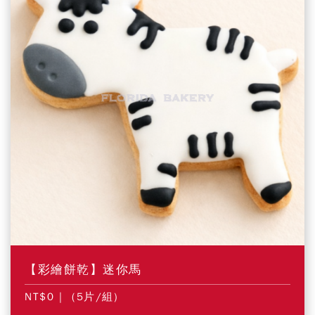
【彩繪餅乾】迷你馬
NT$0
| (5片/組)