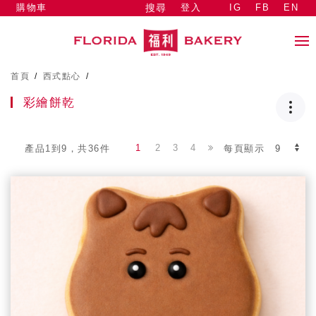
購物車
登入
IG
FB
EN
搜尋
首頁
/
西式點心
/
彩繪餅乾
1
2
3
4
產品1到9，共36件
每頁顯示