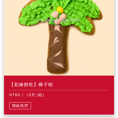
【彩繪餅乾】椰子樹
NT$0
| (5片/組)
聯絡我們