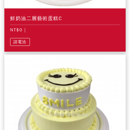
鮮奶油二層藝術蛋糕C
NT$0
|
請電洽