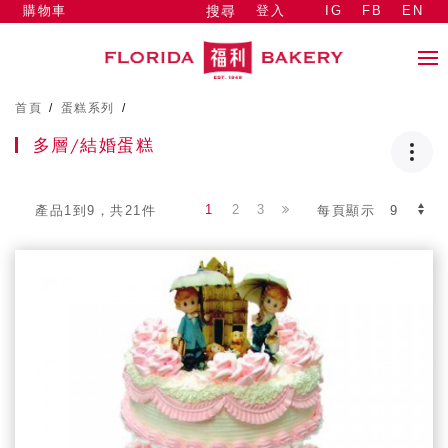
購物車
登入
IG
FB
EN
搜尋
首頁
/
蛋糕系列
/
多層/結婚蛋糕
1
2
3
產品1到9，共21件
每頁顯示