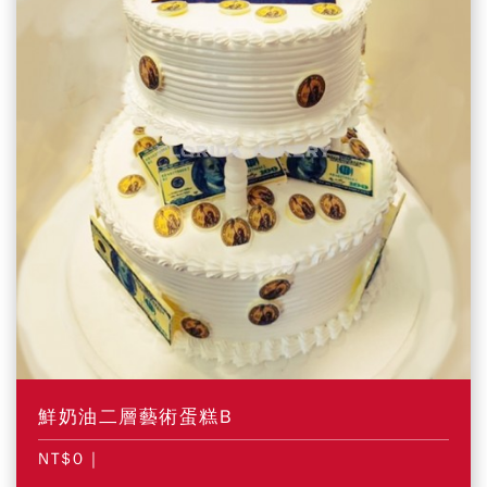
鮮奶油二層藝術蛋糕B
NT$0
|