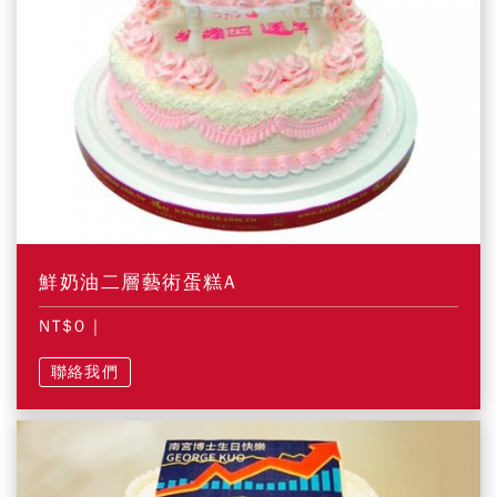
鮮奶油二層藝術蛋糕A
NT$0
|
聯絡我們