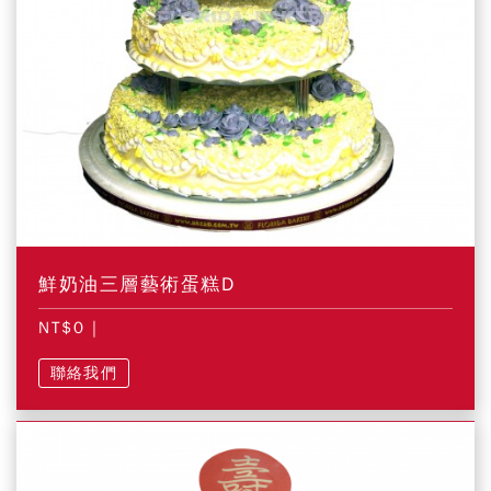
鮮奶油三層藝術蛋糕D
NT$0
|
聯絡我們