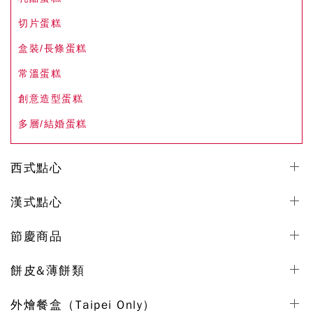
切片蛋糕
盒裝/長條蛋糕
常溫蛋糕
創意造型蛋糕
多層/結婚蛋糕
西式點心
漢式點心
節慶商品
餅皮&薄餅類
外燴餐盒（Taipei Only）