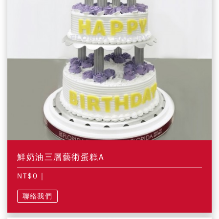
鮮奶油三層藝術蛋糕A
NT$0
|
聯絡我們