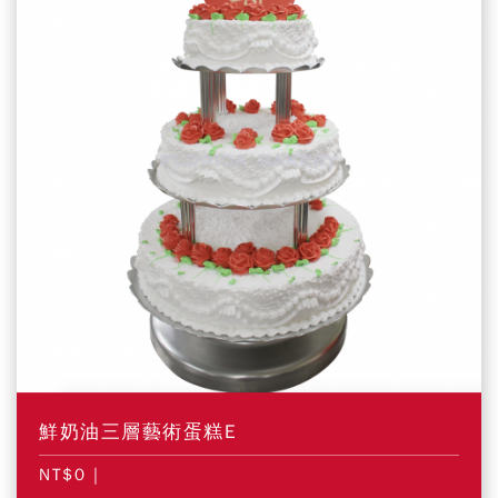
鮮奶油三層藝術蛋糕E
NT$0
|