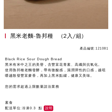
黑米老麵-魯邦種
(2入/組)
產品編號:121081
Black Rice Sour Dough Bread
黑米有米中之王的美譽，含豐富花青素、高纖與抗氧化。
使用魯邦種老麵發酵，帶有微酸感，濕潤彈性的口感，越咀
嚼越散發豐富麥香，再加上黑米點綴，健康又美味。
您的需求超過上限數量請洽業務
素食
配送單位:冷凍0.3 點
說明