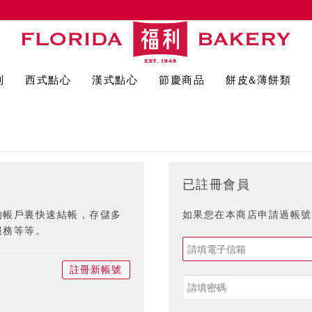
列
西式點心
漢式點心
節慶商品
餅皮&薄餅類
已註冊會員
的帳戶裏快速結帳，存儲多
如果您在本商店申請過帳號,
服務等等。
註冊新帳號