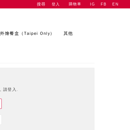
購物車
登入
IG
FB
EN
搜尋
外燴餐盒（Taipei Only）
其他
 請登入.