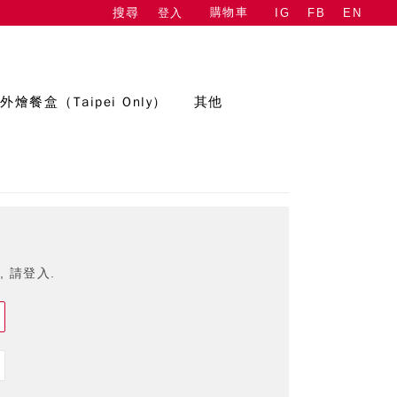
購物車
登入
IG
FB
EN
搜尋
外燴餐盒（Taipei Only）
其他
 請登入.