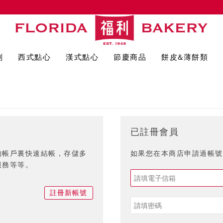
列
西式點心
漢式點心
節慶商品
餅皮&薄餅類
已註冊會員
的帳戶裏快速結帳，存儲多
如果您在本商店申請過帳號,
服務等等。
註冊新帳號