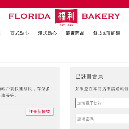
列
西式點心
漢式點心
節慶商品
餅皮&薄餅類
已註冊會員
的帳戶裏快速結帳，存儲多
如果您在本商店申請過帳號,
服務等等。
註冊新帳號