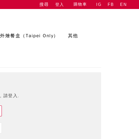
購物車
登入
IG
FB
EN
搜尋
外燴餐盒（Taipei Only）
其他
 請登入.