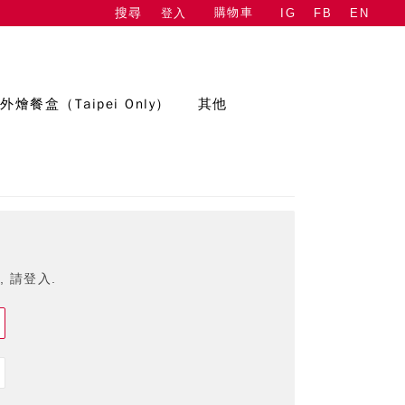
購物車
登入
IG
FB
EN
搜尋
外燴餐盒（Taipei Only）
其他
 請登入.