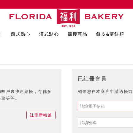
列
西式點心
漢式點心
節慶商品
餅皮&薄餅類
已註冊會員
的帳戶裏快速結帳，存儲多
如果您在本商店申請過帳號,
服務等等。
註冊新帳號