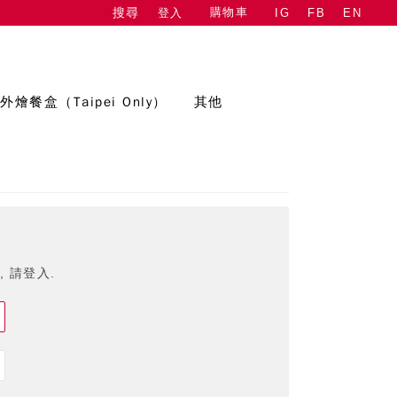
購物車
登入
IG
FB
EN
搜尋
外燴餐盒（Taipei Only）
其他
 請登入.