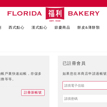
列
西式點心
漢式點心
節慶商品
餅皮&薄餅類
已註冊會員
的帳戶裏快速結帳，存儲多
如果您在本商店申請過帳號,
服務等等。
註冊新帳號