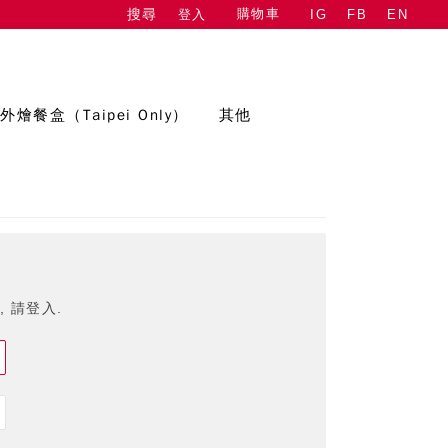
購物車
登入
IG
FB
EN
搜尋
外燴餐盒（Taipei Only）
其他
 請登入.