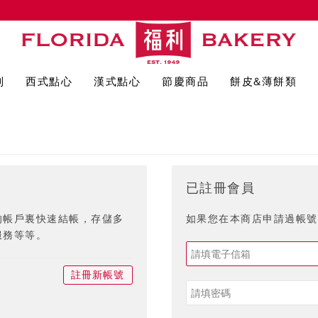
列
西式點心
漢式點心
節慶商品
餅皮&薄餅類
已註冊會員
的帳戶裏快速結帳，存儲多
如果您在本商店申請過帳號,
服務等等。
註冊新帳號