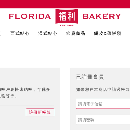
列
西式點心
漢式點心
節慶商品
餅皮&薄餅類
已註冊會員
的帳戶裏快速結帳，存儲多
如果您在本商店申請過帳號,
服務等等。
註冊新帳號