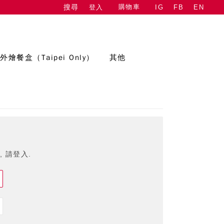
購物車
登入
IG
FB
EN
搜尋
外燴餐盒（Taipei Only）
其他
 請登入.