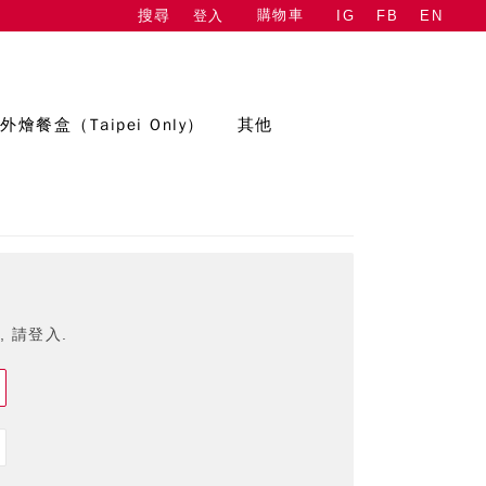
購物車
登入
IG
FB
EN
搜尋
外燴餐盒（Taipei Only）
其他
 請登入.