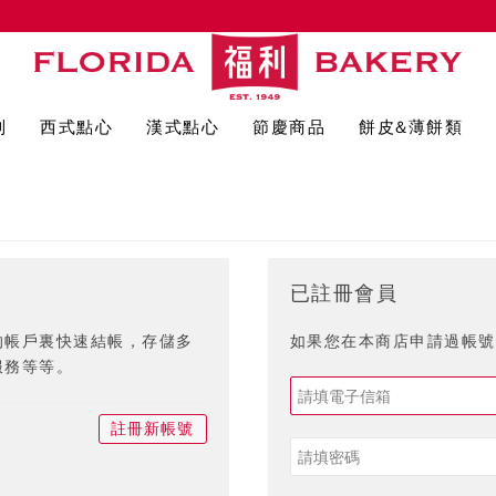
列
西式點心
漢式點心
節慶商品
餅皮&薄餅類
已註冊會員
的帳戶裏快速結帳，存儲多
如果您在本商店申請過帳號,
服務等等。
註冊新帳號