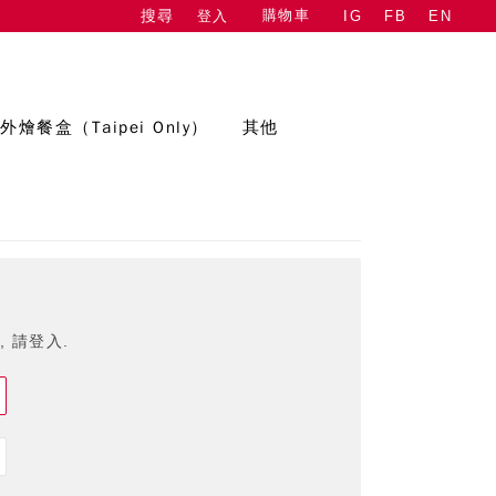
購物車
登入
IG
FB
EN
搜尋
外燴餐盒（Taipei Only）
其他
 請登入.