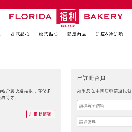
列
西式點心
漢式點心
節慶商品
餅皮&薄餅類
已註冊會員
的帳戶裏快速結帳，存儲多
如果您在本商店申請過帳號,
服務等等。
註冊新帳號