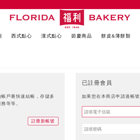
列
西式點心
漢式點心
節慶商品
餅皮&薄餅類
已註冊會員
的帳戶裏快速結帳，存儲多
如果您在本商店申請過帳號,
服務等等。
註冊新帳號