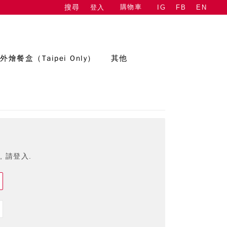
購物車
登入
IG
FB
EN
搜尋
外燴餐盒（Taipei Only）
其他
 請登入.