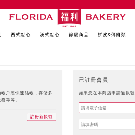
列
西式點心
漢式點心
節慶商品
餅皮&薄餅類
已註冊會員
的帳戶裏快速結帳，存儲多
如果您在本商店申請過帳號,
服務等等。
註冊新帳號