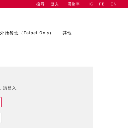
購物車
登入
IG
FB
EN
搜尋
外燴餐盒（Taipei Only）
其他
 請登入.