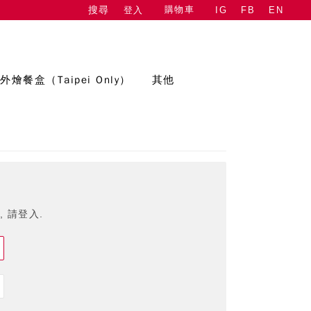
購物車
登入
IG
FB
EN
搜尋
外燴餐盒（Taipei Only）
其他
 請登入.