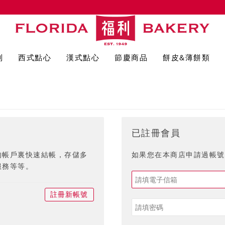
列
西式點心
漢式點心
節慶商品
餅皮&薄餅類
已註冊會員
的帳戶裏快速結帳，存儲多
如果您在本商店申請過帳號,
服務等等。
註冊新帳號