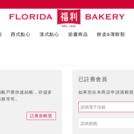
列
西式點心
漢式點心
節慶商品
餅皮&薄餅類
已註冊會員
的帳戶裏快速結帳，存儲多
如果您在本商店申請過帳號,
服務等等。
註冊新帳號