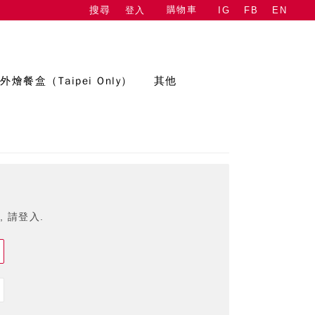
購物車
登入
IG
FB
EN
搜尋
外燴餐盒（Taipei Only）
其他
 請登入.