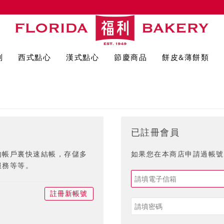
列
西式點心
漢式點心
節慶商品
餅皮&薄餅類
已註冊會員
的帳戶裏快速結帳，存儲多
如果您在本商店申請過帳號,
服務等等。
註冊新帳號