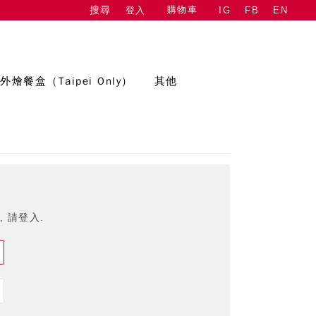
購物車
登入
IG
FB
EN
搜尋
外燴餐盒（Taipei Only）
其他
 請登入.