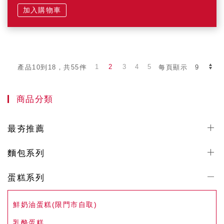
加入購物車
1
2
3
4
5
產品10到18，共55件
每頁顯示
商品分類
最夯推薦
麵包系列
蛋糕系列
鮮奶油蛋糕(限門市自取)
乳酪蛋糕