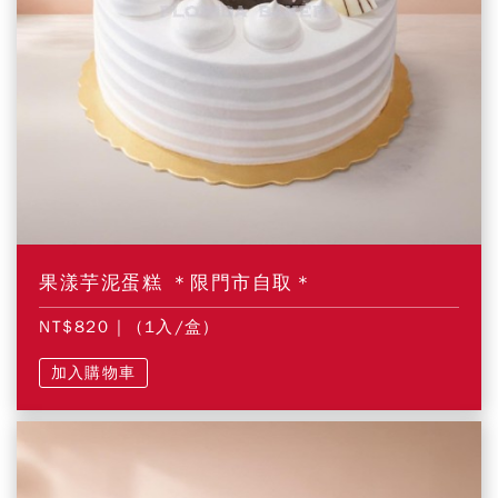
果漾芋泥蛋糕 ＊限門市自取＊
NT$820
| (1入/盒)
加入購物車