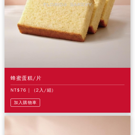
蜂蜜蛋糕/片
NT$76
| (2入/組)
加入購物車