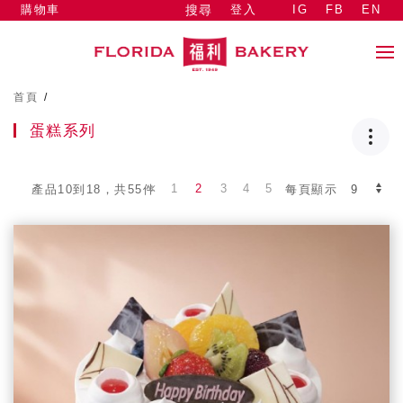
購物車
登入
IG
FB
EN
搜尋
首頁
/
蛋糕系列
1
2
3
4
5
產品10到18，共55件
每頁顯示