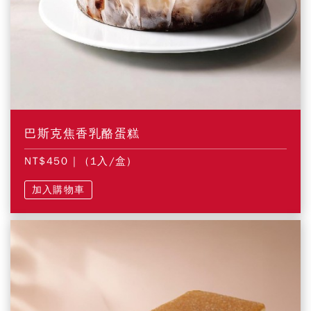
巴斯克焦香乳酪蛋糕
NT$450
| (1入/盒)
加入購物車