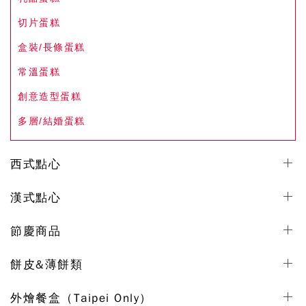
切片蛋糕
盒裝/長條蛋糕
常溫蛋糕
創意造型蛋糕
多層/結婚蛋糕
西式點心
漢式點心
節慶商品
餅皮&薄餅類
外燴餐盒（Taipei Only）