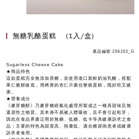
無糖乳酪蛋糕
(1入/盒)
產品編號:256102_G
Sugarless Cheese Cake
★商品特色
這款蛋糕完全無添加蔗糖，並使用進口新鮮奶油乳酪，搭配
果仁脆餅做底，用烤香的杏仁片裹住整個蛋糕，既好吃又健
康。
★營養成分
《麥芽糖醇》乃麥芽糖經氫化處理所製成之一種具甜味且無
還原性之物質。其本身不易被人體吸收，且不會引起蛀牙，
因此在食品界廣泛用於無糖、低糖、低卡等具健康訴求之食
品；主要的特色為甜度高、熱量低、適合糖尿病患者或健康
訴求者食用。