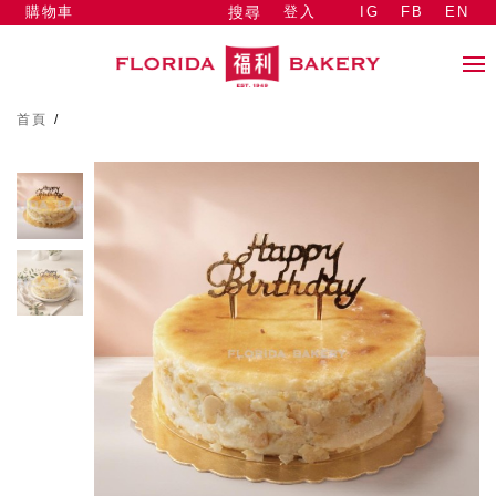
購物車
登入
IG
FB
EN
搜尋
首頁
/