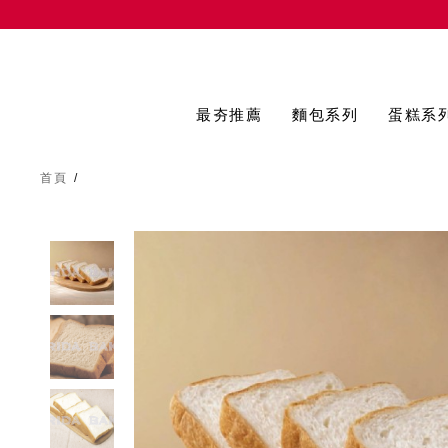
最夯推薦
麵包系列
蛋糕系
首頁
/