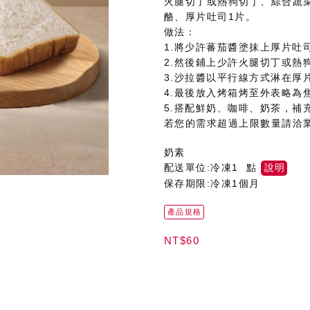
火腿切丁或熱狗切丁、綜合蔬菜
酪、厚片吐司1片。
做法：
1.將少許蕃茄醬塗抹上厚片吐
2.然後鋪上少許火腿切丁或熱
3.沙拉醬以平行線方式淋在厚
4.最後放入烤箱烤至外表略為
5.搭配鮮奶、咖啡、奶茶，補
若您的需求超過上限數量請洽
奶素
配送單位:冷凍1 點
說明
保存期限:冷凍1個月
產品規格
NT$60