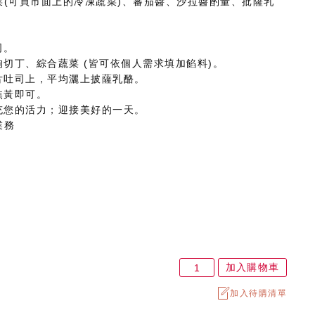
(可買市面上的冷凍蔬菜)、蕃茄醬、沙拉醬酌量、批薩乳
司。
狗切丁、綜合蔬菜 (皆可依個人需求填加餡料)。
片吐司上，平均灑上披薩乳酪。
焦黃即可。
充您的活力；迎接美好的一天。
業務
加入購物車
加入待購清單