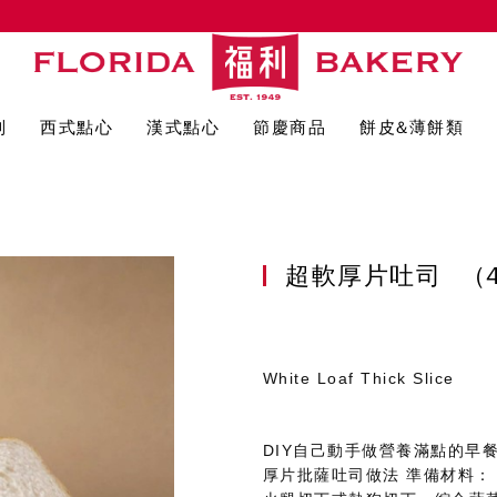
列
西式點心
漢式點心
節慶商品
餅皮&薄餅類
超軟厚片吐司
(
White Loaf Thick Slice
DIY自己動手做營養滿點的早
厚片批薩吐司做法 準備材料：