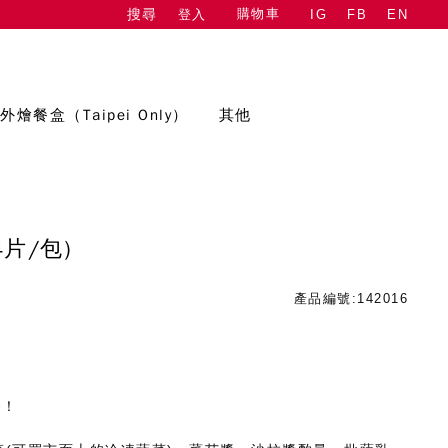
購物車
登入
IG
FB
EN
搜尋
外燴餐盒（Taipei Only）
其他
4片/包)
產品編號:142016
餐！