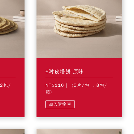
6吋皮塔餅-原味
12包/
NT$110
| (5片/包 ，8包/
箱)
加入購物車