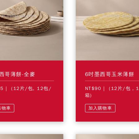
西哥薄餅-全麥
6吋墨西哥玉米薄餅
55
| (12片/包, 12包/
NT$90
| (12片/包，
箱)
購物車
加入購物車