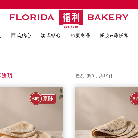
列
西式點心
漢式點心
節慶商品
餅皮&薄餅類
薄餅類
產品1到9，共19件