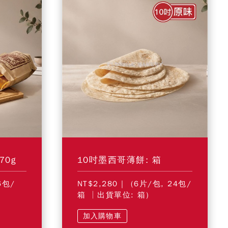
70g
10吋墨西哥薄餅: 箱
6包/
NT$2,280
| (6片/包, 24包/
箱 │出貨單位: 箱)
加入購物車