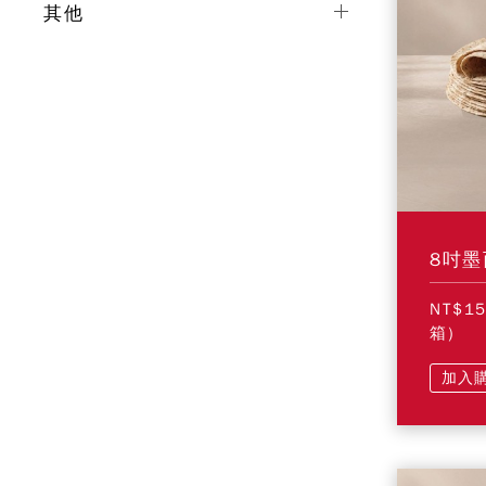
其他
8吋墨
NT$1
箱)
加入