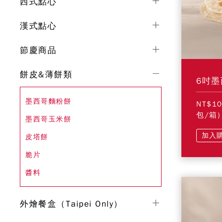
西式點心
漢式點心
節慶商品
餅皮&薄餅類
6吋墨
墨西哥麵粉餅
NT$1
包/箱)
墨西哥玉米餅
加入
皮塔餅
脆片
醬料
外燴餐盒（Taipei Only）