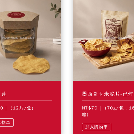
塔達
墨西哥玉米脆片-已炸
90
| (12片/盒)
NT$70
| (70g/包，1
箱)
購物車
加入購物車