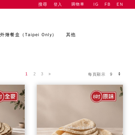
購物車
登入
IG
FB
EN
搜尋
外燴餐盒（Taipei Only）
其他
1
2
3
每頁顯示