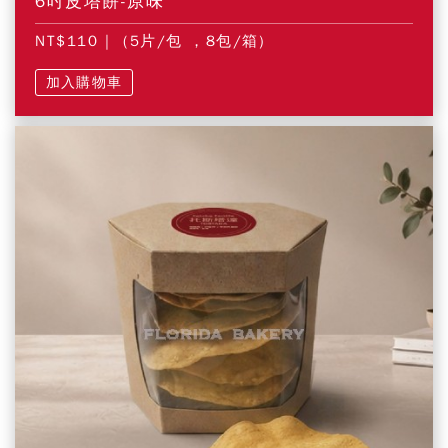
6吋皮塔餅-原味
NT$110
| (5片/包 ，8包/箱)
加入購物車