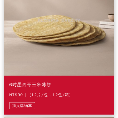
6吋墨西哥玉米薄餅
NT$90
| (12片/包，12包/箱)
加入購物車