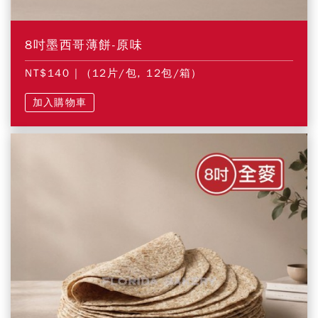
8吋墨西哥薄餅-原味
NT$140
| (12片/包, 12包/箱)
加入購物車