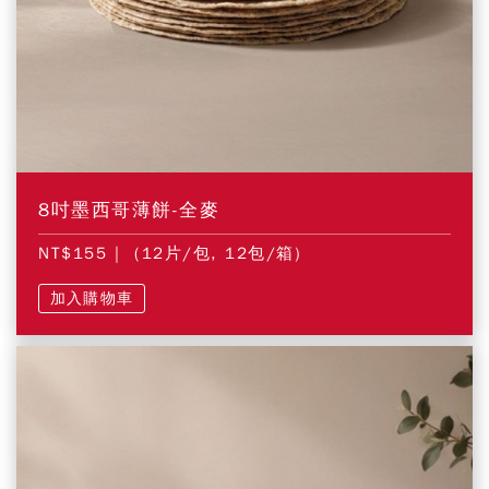
8吋墨西哥薄餅-全麥
NT$155
| (12片/包, 12包/箱)
加入購物車