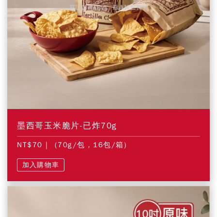
墨西哥玉米脆片-已炸70g
NT$70
| (70g/包，16包/箱)
加入購物車