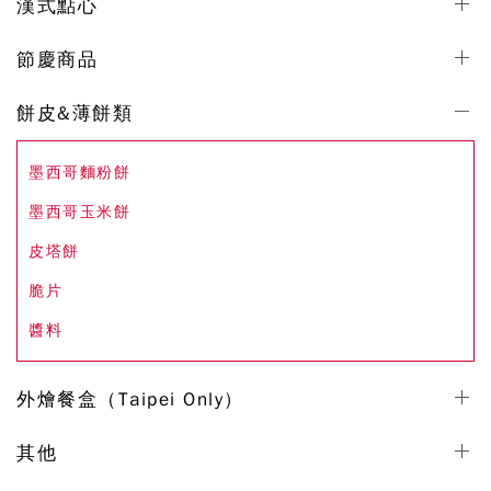
漢式點心
節慶商品
餅皮&薄餅類
墨西哥麵粉餅
墨西哥玉米餅
皮塔餅
脆片
醬料
外燴餐盒（Taipei Only）
其他