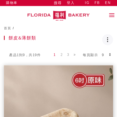
購物車
登入
IG
FB
EN
搜尋
首頁
/
餅皮&薄餅類
1
2
3
產品1到9，共19件
每頁顯示