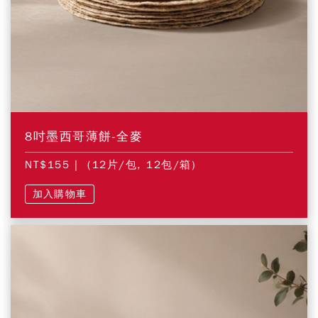
8吋墨西哥薄餅-全麥
NT$155
| (12片/包, 12包/箱)
加入購物車