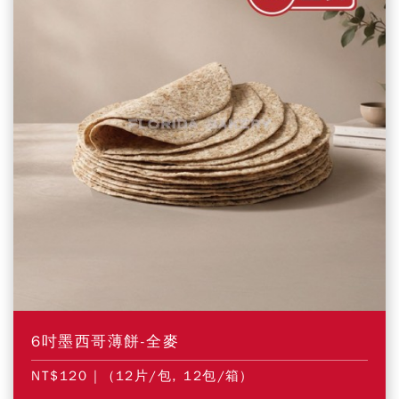
6吋墨西哥薄餅-全麥
NT$120
| (12片/包, 12包/箱)