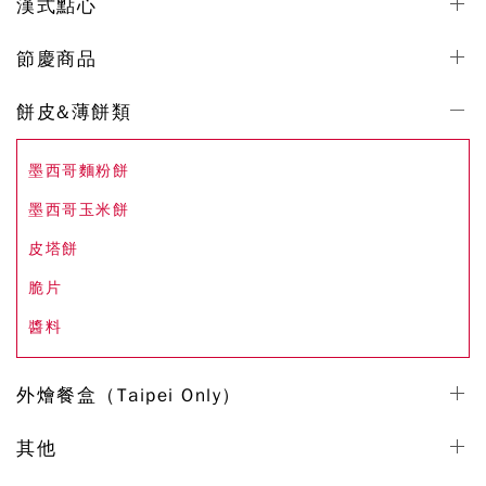
漢式點心
節慶商品
餅皮&薄餅類
墨西哥麵粉餅
墨西哥玉米餅
皮塔餅
脆片
醬料
外燴餐盒（Taipei Only）
其他