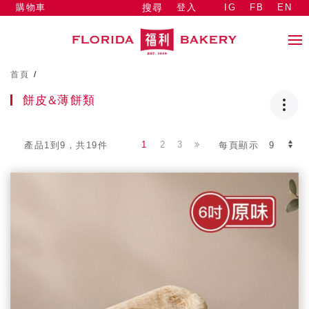
購物車
登入
IG
FB
EN
搜尋
首頁
/
餅皮&薄餅類
1
2
3
產品1到9，共19件
每頁顯示