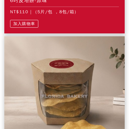
6吋皮塔餅-原味
NT$110
| (5片/包 ，8包/箱)
加入購物車