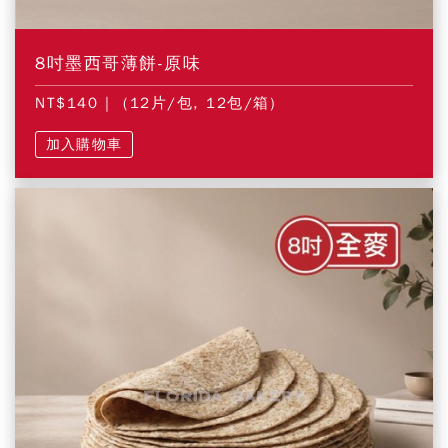
8吋墨西哥薄餅-原味
NT$140
| (12片/包, 12包/箱)
加入購物車