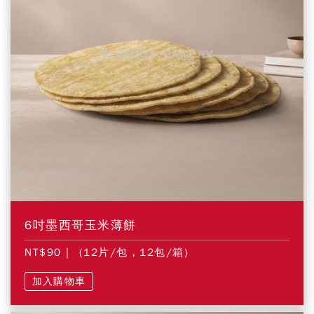
6吋墨西哥玉米薄餅
NT$90
| (12片/包，12包/箱)
加入購物車