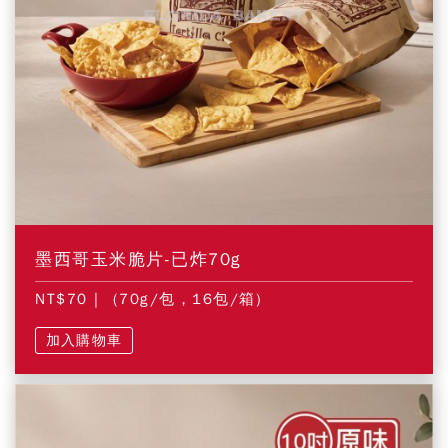
墨西哥玉米脆片-已炸70g
NT$70
| (70g/包，16包/箱)
加入購物車