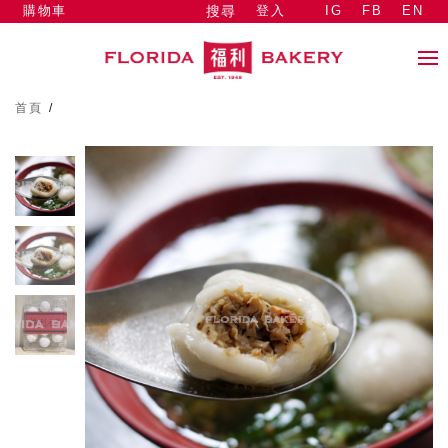
購物車
登入
IG
FB
EN
搜尋
首頁
/