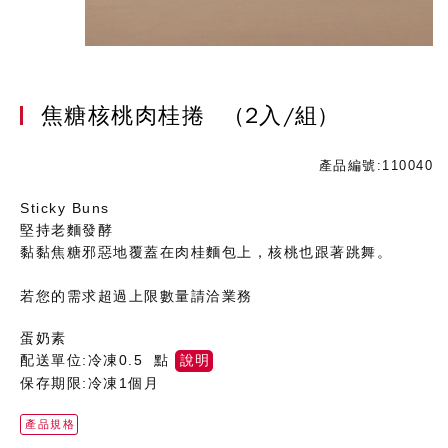
焦糖核桃肉桂捲
(2入/組)
產品編號:110040
Sticky Buns
堅持老麵發酵
黏黏焦糖邪惡地覆蓋在肉桂麵包上，核桃也跟著跳舞。
若您的需求超過上限數量請洽業務
蛋奶素
配送單位:冷凍0.5 點
說明
保存期限:冷凍1個月
產品規格