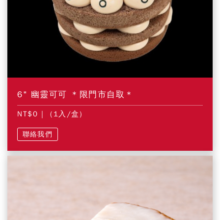
6" 幽靈可可 ＊限門市自取＊
NT$0
| (1入/盒)
聯絡我們