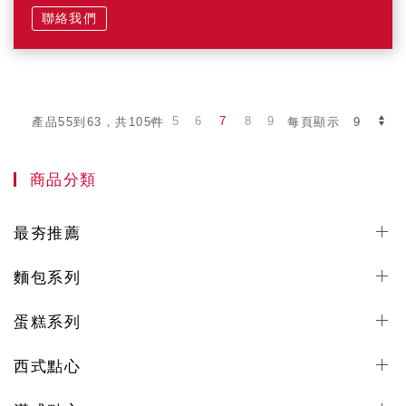
聯絡我們
5
6
7
8
9
產品55到63，共105件
每頁顯示
商品分類
最夯推薦
麵包系列
蛋糕系列
西式點心