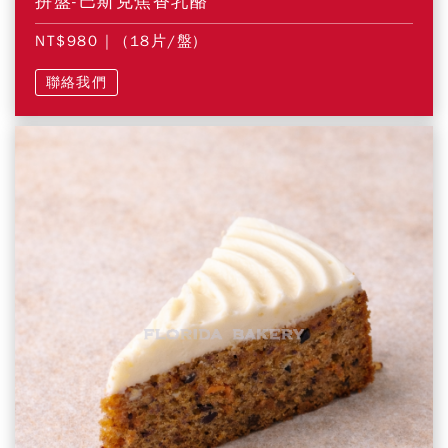
拼盤-巴斯克焦香乳酪
NT$980
| (18片/盤)
聯絡我們