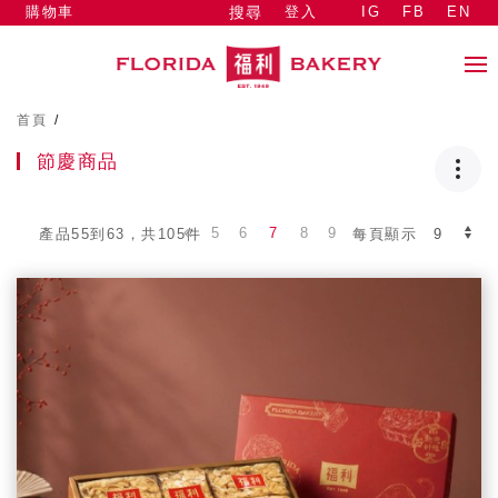
購物車
登入
IG
FB
EN
搜尋
首頁
/
節慶商品
5
6
7
8
9
產品55到63，共105件
每頁顯示