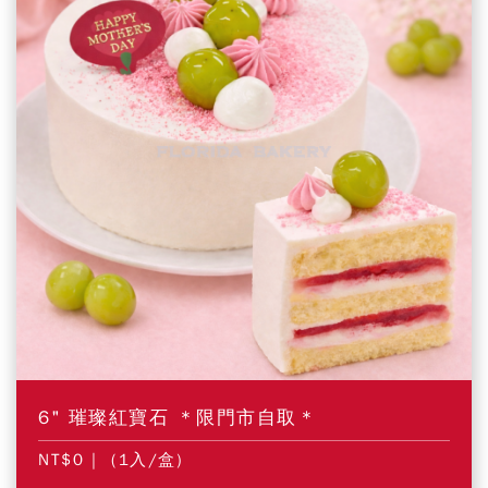
6" 璀璨紅寶石 ＊限門市自取＊
NT$0
| (1入/盒)