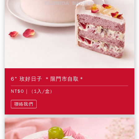
6" 玫好日子 ＊限門市自取＊
NT$0
| (1入/盒)
聯絡我們