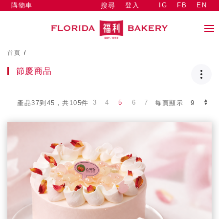
購物車
登入
IG
FB
EN
搜尋
首頁
/
節慶商品
3
4
5
6
7
產品37到45，共105件
每頁顯示