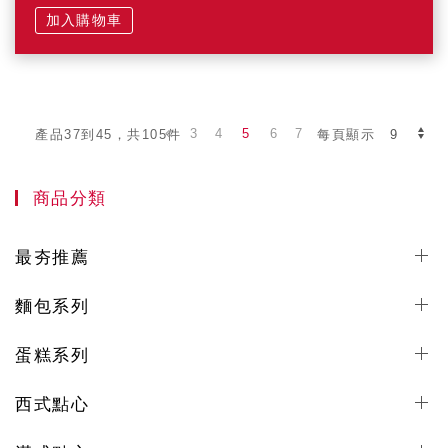
加入購物車
3
4
5
6
7
產品37到45，共105件
每頁顯示
商品分類
最夯推薦
麵包系列
蛋糕系列
西式點心