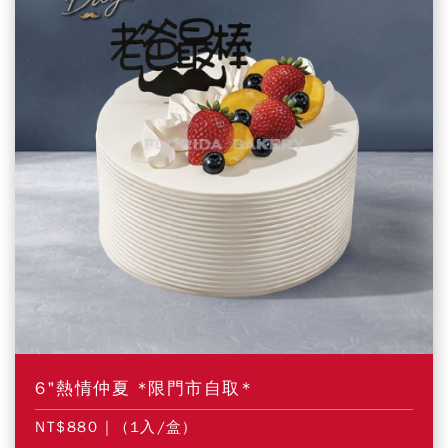
6"熱情仲夏 *限門市自取*
NT$880
| (1入/盒)