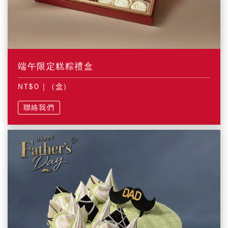
端午限定糕粽禮盒
NT$0
| (盒)
聯絡我們