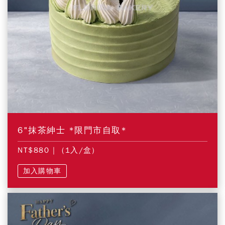
6"抹茶紳士 *限門市自取*
NT$880
| (1入/盒)
加入購物車