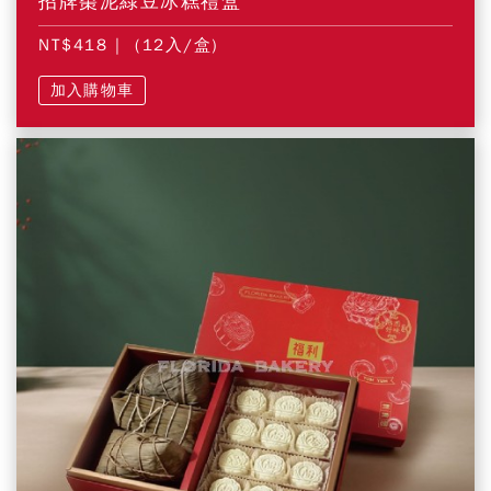
招牌棗泥綠豆冰糕禮盒
NT$418
| (12入/盒)
加入購物車