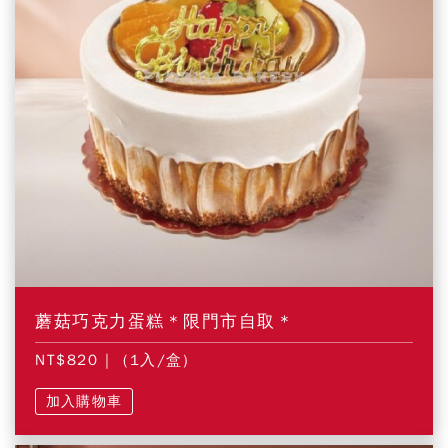
蘑菇巧克力蛋糕＊限門市自取＊
NT$820
| (1入/盒)
加入購物車