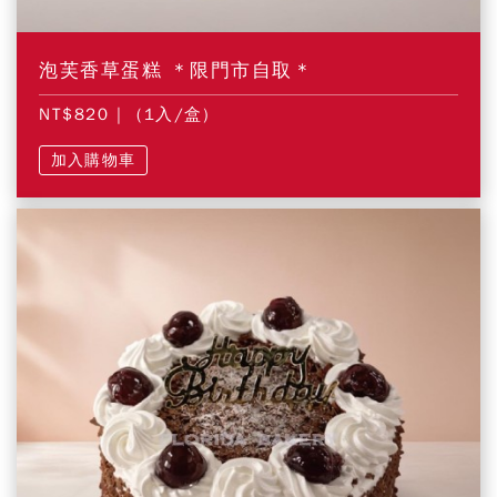
泡芙香草蛋糕 ＊限門市自取＊
NT$820
| (1入/盒)
加入購物車