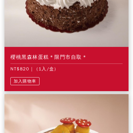
櫻桃黑森林蛋糕＊限門市自取＊
NT$820
| (1入/盒)
加入購物車