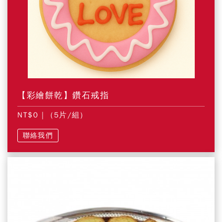
【彩繪餅乾】鑽石戒指
NT$0
| (5片/組)
聯絡我們