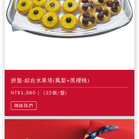
拼盤-綜合水果塔(鳳梨+黑櫻桃)
NT$1,680
| (22個/盤)
聯絡我們