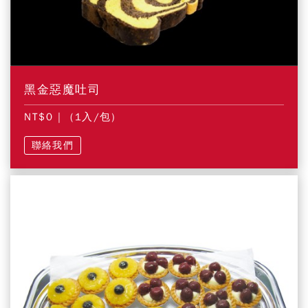
黑金惡魔吐司
NT$0
| (1入/包)
聯絡我們