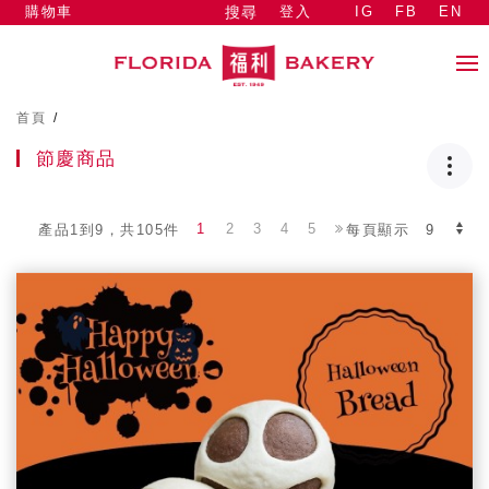
購物車
登入
IG
FB
EN
搜尋
首頁
/
節慶商品
1
2
3
4
5
產品1到9，共105件
每頁顯示