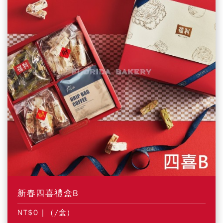
新春四喜禮盒B
NT$0
| (/盒)