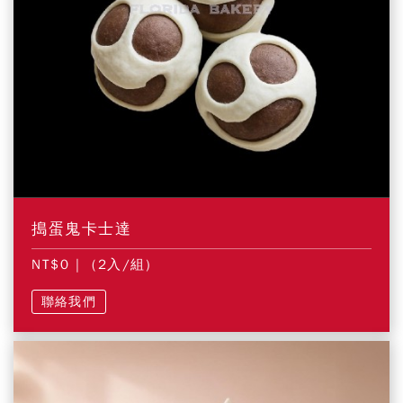
搗蛋鬼卡士達
NT$0
| (2入/組)
聯絡我們