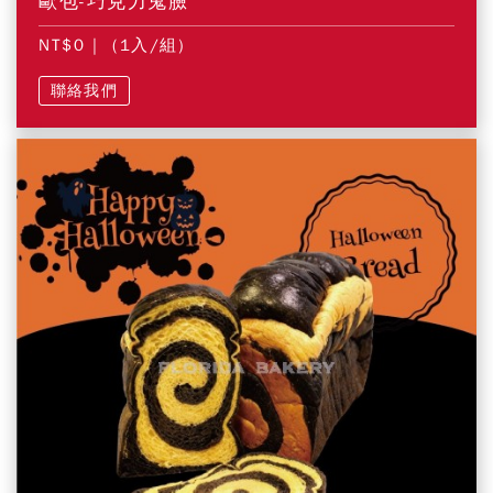
歐包-巧克力鬼臉
NT$0
| (1入/組)
聯絡我們