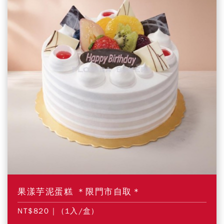
果漾芋泥蛋糕 ＊限門市自取＊
NT$820
| (1入/盒)