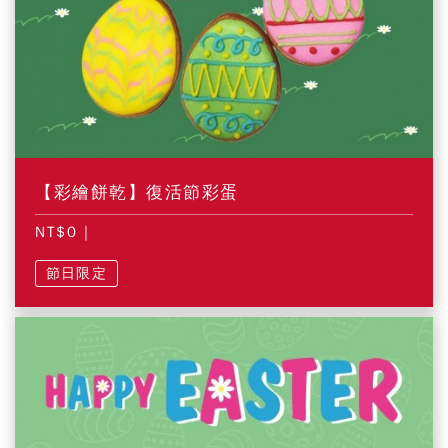
【彩繪餅乾】復活節彩蛋
NT$0
|
節日限定