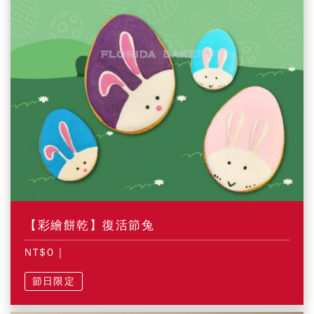
【彩繪餅乾】復活節兔
NT$0
|
節日限定