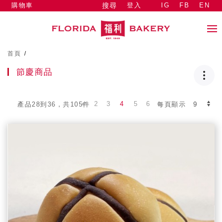
購物車
登入
IG
FB
EN
搜尋
首頁
/
節慶商品
2
3
4
5
6
產品28到36，共105件
每頁顯示