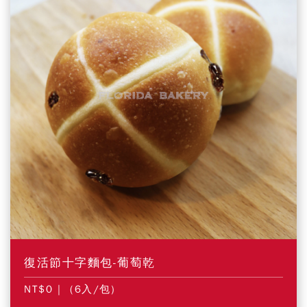
復活節十字麵包-葡萄乾
NT$0
| (6入/包)