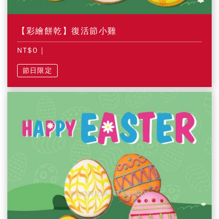
【彩繪餅乾】復活節小雞
NT$0
|
節日限定