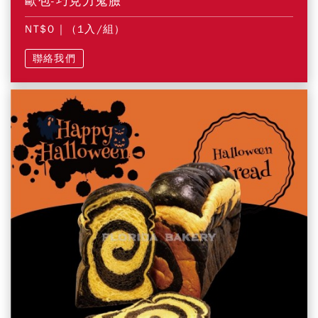
歐包-巧克力鬼臉
NT$0
| (1入/組)
聯絡我們