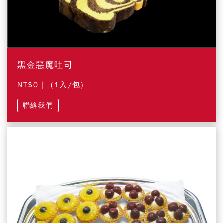
黑金惡魔吐司
NT$0
| (1入/包)
聯絡我們