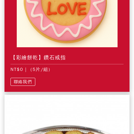
【彩繪餅乾】鑽石戒指
NT$0
| (5片/組)
聯絡我們