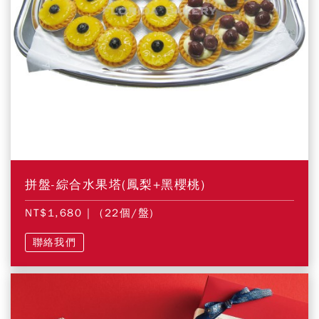
拼盤-綜合水果塔(鳳梨+黑櫻桃)
NT$1,680
| (22個/盤)
聯絡我們