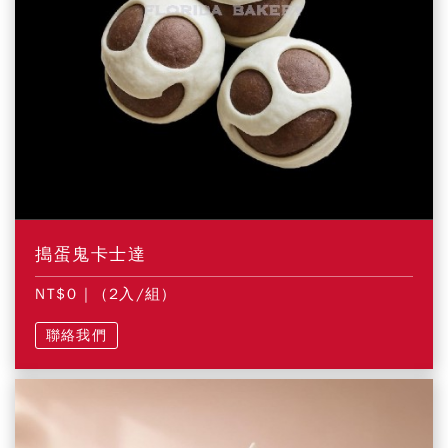
搗蛋鬼卡士達
NT$0
| (2入/組)
聯絡我們