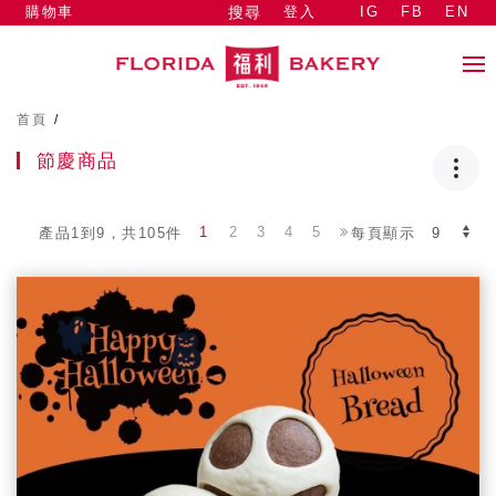
購物車
登入
IG
FB
EN
搜尋
首頁
/
節慶商品
1
2
3
4
5
產品1到9，共105件
每頁顯示