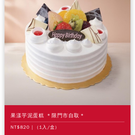
果漾芋泥蛋糕 ＊限門市自取＊
NT$820
| (1入/盒)