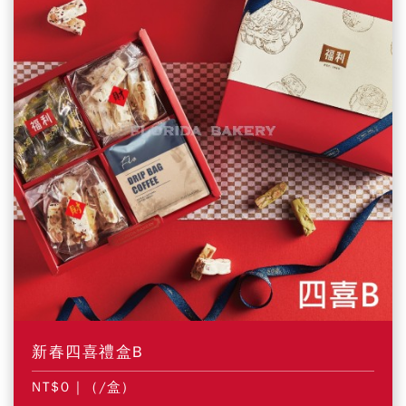
新春四喜禮盒B
NT$0
| (/盒)