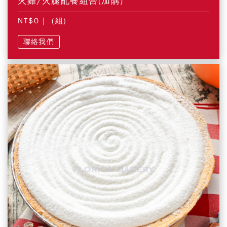
火雞/火腿配餐組合(加購)
NT$0
| (組)
聯絡我們