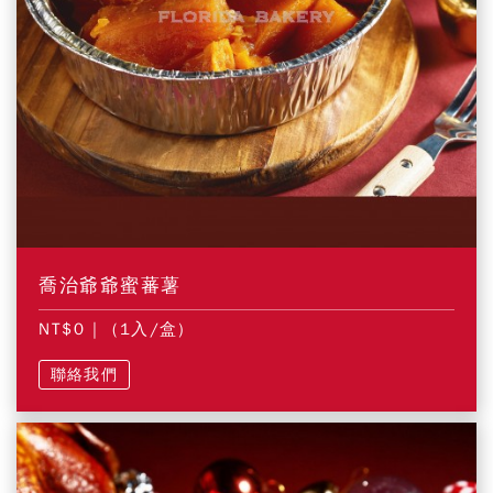
喬治爺爺蜜蕃薯
NT$0
| (1入/盒)
聯絡我們