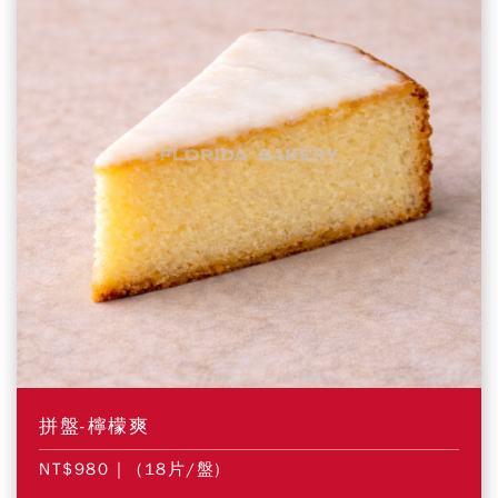
拼盤-檸檬爽
NT$980
| (18片/盤)