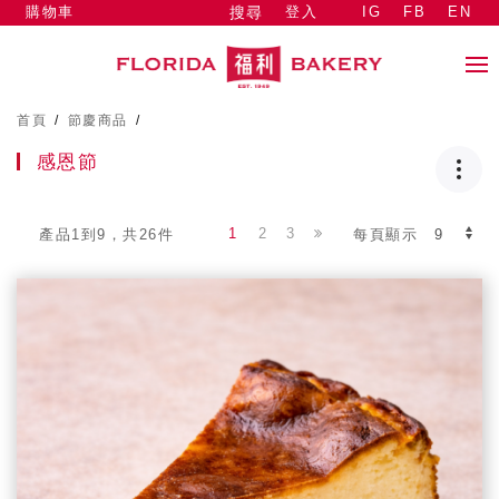
購物車
登入
IG
FB
EN
搜尋
首頁
/
節慶商品
/
感恩節
1
2
3
產品1到9，共26件
每頁顯示