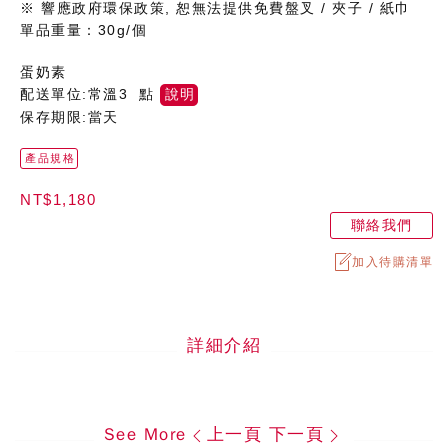
※ 響應政府環保政策, 恕無法提供免費盤叉 / 夾子 / 紙巾
單品重量：30g/個
蛋奶素
配送單位:常溫3 點
說明
保存期限:當天
產品規格
NT$1,180
聯絡我們
加入待購清單
詳細介紹
See More
上一頁
下一頁