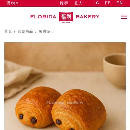
購物車
登入
IG
FB
EN
搜尋
首頁
/
節慶商品
/
感恩節
/