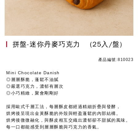
拼盤-迷你丹麥巧克力
(25入/盤)
產品編號:810023
Mini Chocolate Danish
◎層層酥脆，蓬鬆不油膩
◎嚴選巧克力，濃郁有層次
◎小巧精緻，聚會剛剛好
採用歐式千層工法，每層酥皮都經過精細折疊與發酵，
烘烤後呈現出金黃酥脆的外殼與輕盈蓬鬆的內部結構。
烘烤後微微融化，與酥皮相互交織出濃郁卻不甜膩的風味。
每一口都能感受到層層酥脆與巧克力的香氣。