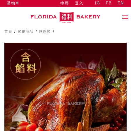
購物車
登入
IG
FB
EN
搜尋
首頁
/
節慶商品
/
感恩節
/