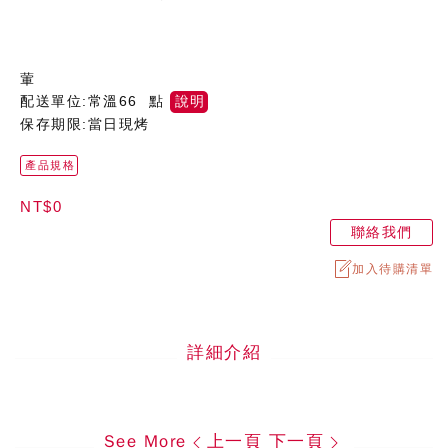
葷
配送單位:常溫66 點
說明
保存期限:當日現烤
產品規格
NT$0
聯絡我們
加入待購清單
詳細介紹
See More
上一頁
下一頁