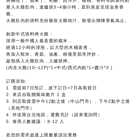
將麵包丁、蘋果丁、乾酪、西洋芹、核桃、香料等調製內餡
塞入火雞肚內，進爐烘3~4個小時，直到表皮呈現金黃香
脆、
火雞肚內的填料充份吸收火雞肉汁、散發出陣陣香氣為止。
創新中式填料烤火雞：
採用一般中國人最喜愛的糯米，
經過12小時的浸泡，以大型的木桶蒸煮，
再加入蝦米、香菇、油蔥、精瘦里肌等拌炒，
趁熱填入火雞肚內，入爐烘烤。
(內含火雞(10~12P)*1+中式/西式內餡*1+醬汁*3 )
訂購須知:
1. 需提前7日預訂，故下訂日+7日為取貨日
2. 來店自取贈風味脆片 1 盒
3. 到店取貨需中午12點之後（中山門市）、下午2點半之後
（其他門市）
4. 外送限台北地區，運費另計（請來電詢問）
5. 食用人數建議 ：8-12 人
若您的需求超過上限數量請洽業務