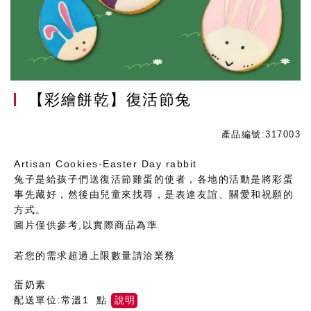
【彩繪餅乾】復活節兔
產品編號:317003
Artisan Cookies-Easter Day rabbit
兔子是給孩子們送復活節雞蛋的使者，各地的活動是將彩蛋
事先藏好，然後由兒童來找尋，是表達友誼、關愛和祝願的
方式。
圖片僅供參考,以實際商品為準
若您的需求超過上限數量請洽業務
蛋奶素
配送單位:常溫1 點
說明