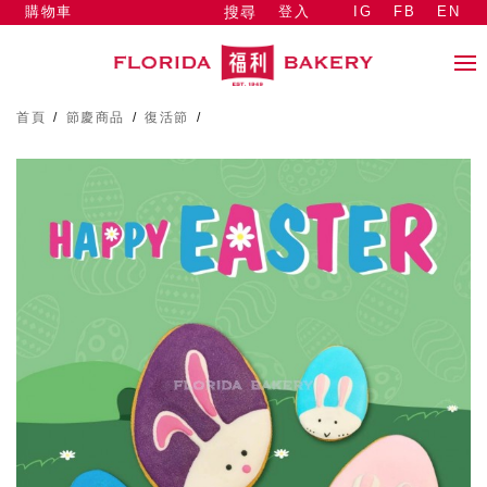
購物車
登入
IG
FB
EN
搜尋
首頁
/
節慶商品
/
復活節
/