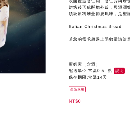
表面覆蓋杏仁糊、杏仁片與珍
烘烤後形成酥脆外殼，與濕潤
頂級原料堆疊節慶風味，是聖
Italian Christmas Bread
若您的需求超過上限數量請洽
蛋奶素（含酒）
配送單位:常溫0.5 點
說明
保存期限:常溫14天
產品規格
NT$0