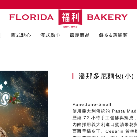
列
西式點心
漢式點心
節慶商品
餅皮&薄餅類
潘那多尼麵包(小
Panettone-Small
使用義大利傳統的 Pasta Ma
歷經 72 小時手工發酵與熟
內餡採用義大利進口蜜漬果乾
西西里橘皮丁、Cesarin 