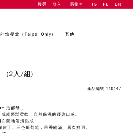
購物車
登入
IG
FB
EN
搜尋
外燴餐盒（Taipei Only）
其他
)
(2入/組)
產品編號:110147
dre 活酵母，
成，成就蓬鬆柔軟、自然保濕的經典口感。
與白蘭地酒漬熟成：
黃檸檬皮丁、三色葡萄乾，果香飽滿、層次鮮明。