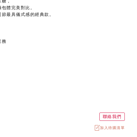
珠糖，
麵包體完美對比。
誕節最具儀式感的經典款。
業務
聯絡我們
加入待購清單