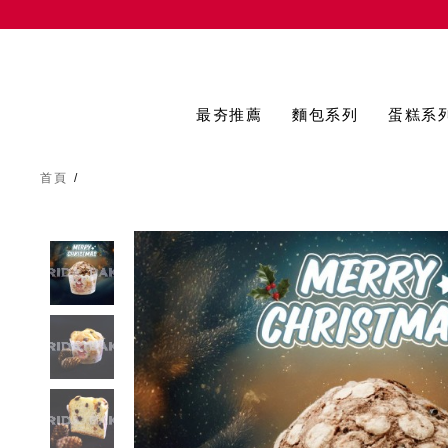
最夯推薦
麵包系列
蛋糕系
首頁
/