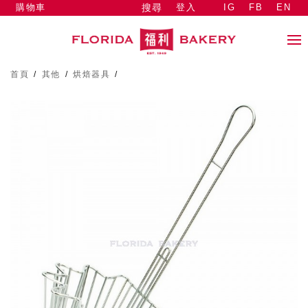
購物車
登入
IG
FB
EN
搜尋
首頁
/
其他
/
烘焙器具
/