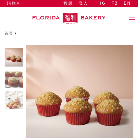
購物車
登入
IG
FB
EN
搜尋
首頁
/