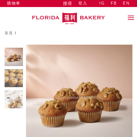
購物車
登入
IG
FB
EN
搜尋
首頁
/