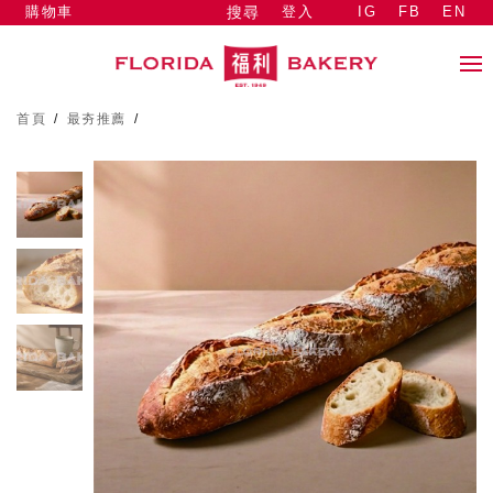
購物車
登入
IG
FB
EN
搜尋
首頁
/
最夯推薦
/