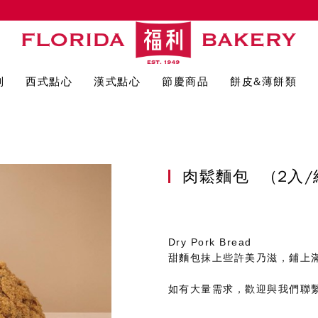
列
西式點心
漢式點心
節慶商品
餅皮&薄餅類
肉鬆麵包
(2入/
Dry Pork Bread
甜麵包抹上些許美乃滋，鋪上
如有大量需求，歡迎與我們聯