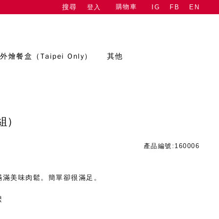
購物車
登入
IG
FB
EN
搜尋
外燴餐盒（Taipei Only）
其他
組)
產品編號:160006
滿滿美味肉鬆。簡單卻很滿足。
繫