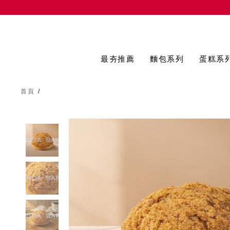
最夯推薦
麵包系列
蛋糕系
首頁
/