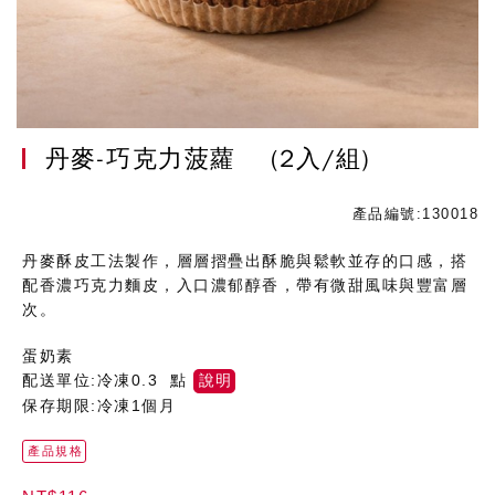
丹麥-巧克力菠蘿
(2入/組)
產品編號:130018
丹麥酥皮工法製作，層層摺疊出酥脆與鬆軟並存的口感，搭
配香濃巧克力麵皮，入口濃郁醇香，帶有微甜風味與豐富層
次。
蛋奶素
配送單位:冷凍0.3 點
說明
保存期限:冷凍1個月
產品規格