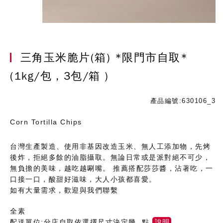
三角玉米脆片(箱) *限門市自取*
(1kg/包，3包/箱 )
產品編號:630106_3
Corn Tortilla Chips
台灣生產製造、使用非基因改造玉米、無人工添加物，先烤
後炸，拒絕多餘的油脂攝取。無論日常或是派對絕不可少，
無負擔的美味，越吃越唰嘴。 推薦搭配莎莎醬，沾著吃，一
口接一口，酸甜好滋味，大人小孩都喜愛。
如有大量需求，歡迎與我們聯繫
全素
配送單位:分店自取依選擇尺寸決定幾 點
說明