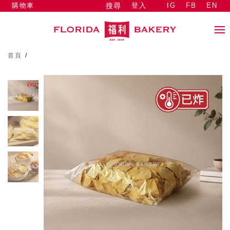
購物車
登入
IG
FB
EN
搜尋
首頁
/