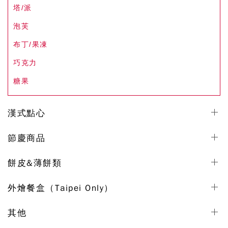
塔/派
泡芙
布丁/果凍
巧克力
糖果
漢式點心
節慶商品
餅皮&薄餅類
外燴餐盒（Taipei Only）
其他