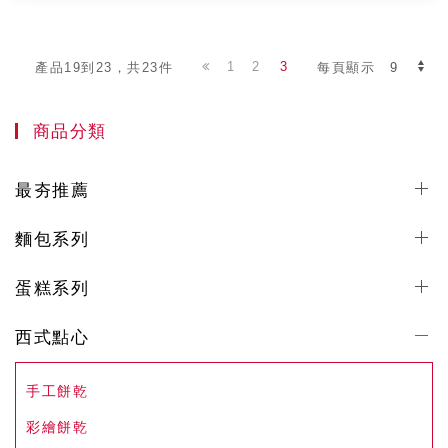
1
2
3
產品19到23，共23件
每頁顯示
商品分類
最夯推薦
麵包系列
蛋糕系列
西式點心
手工餅乾
彩繪餅乾