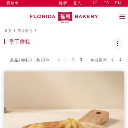
購物車
登入
IG
FB
EN
搜尋
首頁
/
西式點心
/
手工餅乾
1
2
3
產品19到23，共23件
每頁顯示