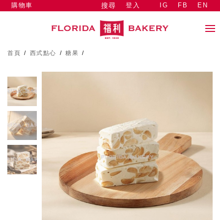
購物車
登入
IG
FB
EN
搜尋
首頁
/
西式點心
/
糖果
/