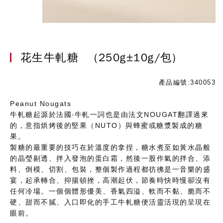
花生牛軋糖
(250g±10g/包)
產品編號:340053
Peanut Nougats
牛軋糖起源於法國‧牛軋一詞也是由法文NOUGAT翻譯過來
的，意指烘烤後的堅果（NUTO）與蜂蜜或糖漿製成的糖
果。
製糖的最重要的技巧在於溫度的拿捏，糖水煮至如黃水晶般
的晶瑩剔透、拌入發泡的蛋白霜，然後一股作氣的拌合、添
料、倒模、切割、包裝，整個製作過程都彷彿是一音樂的盛
宴，起承轉合、抑揚頓挫，高潮起伏，節奏時快時慢卻沒有
任何冷場。一個個體形優美、香氣四溢、軟而不黏、脆而不
硬、甜而不膩、入口即化的手工牛軋糖便活靈活現的呈現在
眼前。