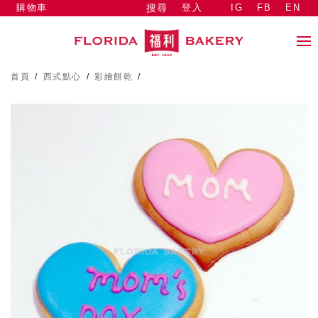
購物車
登入
IG
FB
EN
搜尋
首頁
/
西式點心
/
彩繪餅乾
/