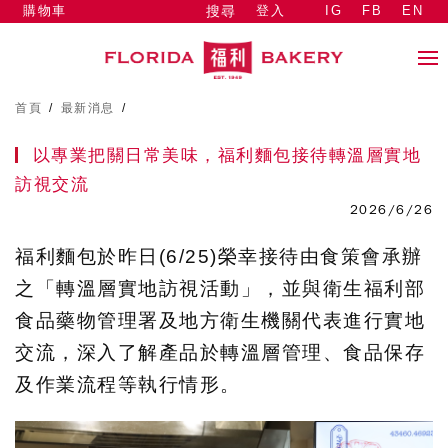
購物車
登入
IG
FB
EN
搜尋
首頁
/
最新消息
/
以專業把關日常美味，福利麵包接待轉溫層實地
訪視交流
2026/6/26
福利麵包於昨日(6/25)榮幸接待由食策會承辦
之「轉溫層實地訪視活動」，並與衛生福利部
食品藥物管理署及地方衛生機關代表進行實地
交流，深入了解產品於轉溫層管理、食品保存
及作業流程等執行情形。