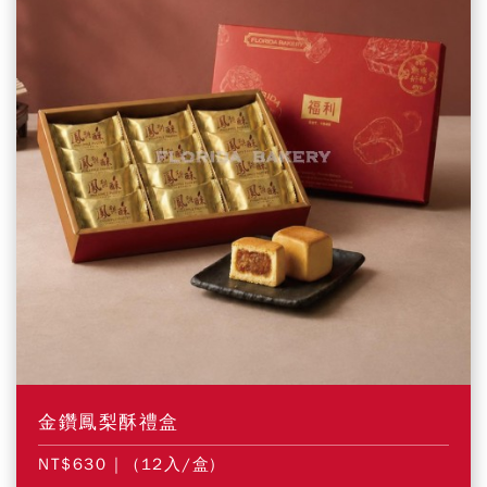
金鑽鳳梨酥禮盒
NT$630
| (12入/盒)