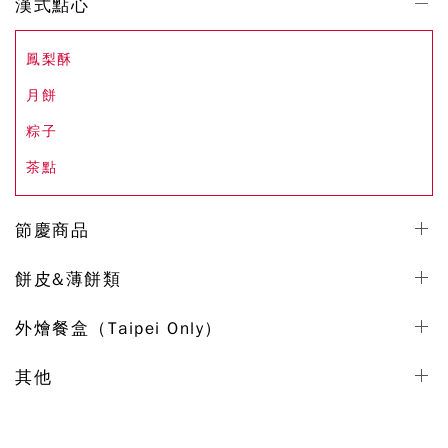
漢式點心
鳳梨酥
月餅
粽子
茶點
節慶商品
餅皮&薄餅類
外燴餐盒（Taipei Only）
其他