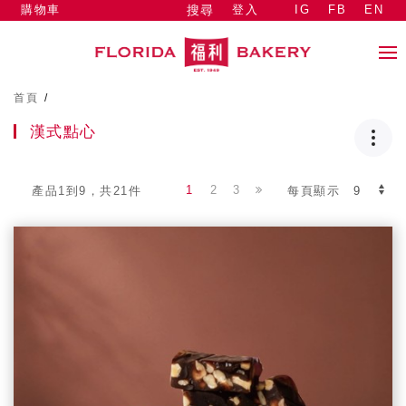
購物車
登入
IG
FB
EN
搜尋
首頁
/
漢式點心
1
2
3
產品1到9，共21件
每頁顯示