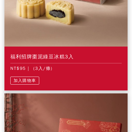
福利招牌棗泥綠豆冰糕3入
NT$95
| (3入/條)
加入購物車