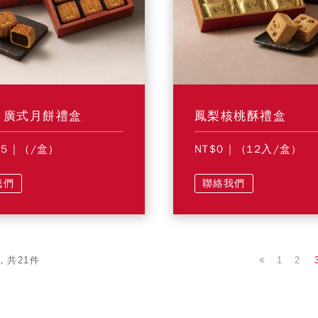
] 廣式月餅禮盒
鳳梨核桃酥禮盒
85
| (/盒)
NT$0
| (12入/盒)
我們
聯絡我們
1
2
，共21件