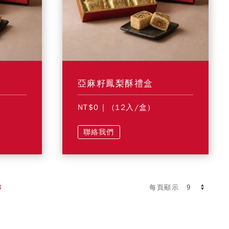
亞麻籽鳳梨酥禮盒
NT$0
| (12入/盒)
聯絡我們
3
每頁顯示