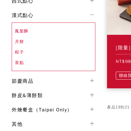
西式點心
漢式點心
鳳梨酥
月餅
[限量
粽子
NT$9
茶點
聯絡
節慶商品
餅皮&薄餅類
產品19到21
外燴餐盒（Taipei Only）
其他