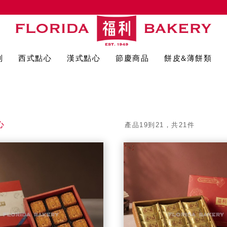
列
西式點心
漢式點心
節慶商品
餅皮&薄餅類
心
產品19到21，共21件