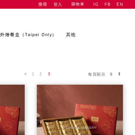
購物車
登入
IG
FB
EN
搜尋
外燴餐盒（Taipei Only）
其他
1
2
3
每頁顯示